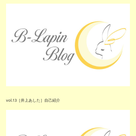
vol.13［井上あした］自己紹介