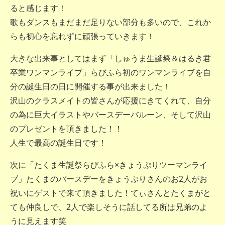
ると感じます！
歌もダンスもまだまだ足りない部分も多いので、これか
らも初心を忘れずに頑張っていきます！
大きな出来事としてはまず「しゅうま生誕祭＆はるき君
卒業ワンマンライブ」らびふら初のワンマンライブを自
分の誕生日の日に開催する事が出来ました！
沢山のクラスメイトの皆さんが応援にきてくれて、自分
の為に巨大イラストやバースデーバルーン、そして沢山
のプレゼントを頂きました！！
人生で最高の誕生日です！
次に「たくま生誕祭らびふら×きょうぷりツーマンライ
ブ」たくまのバースデーをきょうぷりさんのお2人がお
祝いにゲストで来て頂きました！てぃさんとたくまがと
ても仲良しで、2人で楽しそうに話してる所は兄弟のよ
うに見えます笑