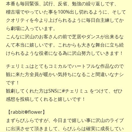
本番も毎回緊張、試行、反省、勉強の繰り返しです、
稽古場でやっていた事を100%出し切れるように、そして
クオリティを今より上げられるように毎日自主練してか
ら劇場に入っています。
こんなに沢山のお客さんの前で芝居やダンスが出来るな
んて本当に嬉しいです。これからも大きな舞台に立ち続
けられるような役者になる為に沢山努力していきます！
チェリミュはとてもコミカルでハートフルな作品なので
観に来た方全員が暖かい気持ちになること間違いなナシ
です！
観劇してくれた方はSNSに#チェリミュ をつけて、ぜひ
感想を投稿してくれると嬉しいです！
【rabbit❁flower】
まずらびふらですが、今日まで嬉しい事に沢山のライブ
に出演させて頂きまして、らびふらは確実に成長してい