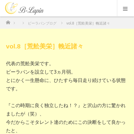
ホーム
ビーラパンブログ
vol.8［荒舩美栄］輓近諸々
vol.8［荒舩美栄］輓近諸々
代表の荒舩美栄です。
ビーラパンを設立して3ヵ月弱。
とにかく一生懸命に、ひたすら毎日走り続けている状態
です。
『この時期に良く独立したね！？』と沢山の方に驚かれ
ましたが（笑）、
今だからこそタレント達のためにこの決断をして良かっ
たと、