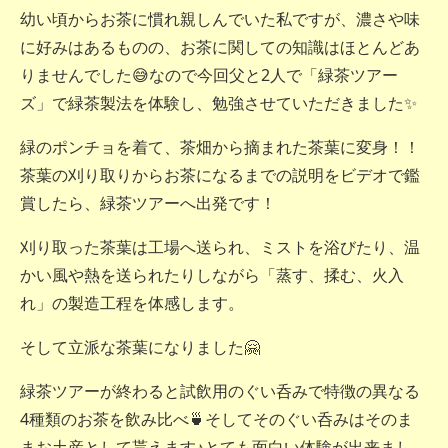
幼い頃からお茶に慣れ親しんでいた私ですが、濃さや味
に好みはあるものの、お茶に関しての知識はほとんどあ
りませんでした😅なので今回父と2人で「緑茶ツアー
ズ」で緑茶製法を体験し、勉強させていただきました✨
緑のポンチョを着て、茶畑から摘まれた茶葉に変身！！
茶葉の刈り取りからお茶になるまでの説明をビデオで鑑
賞したら、緑茶ツアーへ出発です！
刈り取った茶葉は工場へ送られ、ミストを浴びたり、温
かい風や熱を送られたりしながら「蒸す、揉む、火入
れ」の製造工程を体感します。
そして立派な茶葉になりました🤗
緑茶ツアーが終わると試飲用のぐい呑みで特徴の異なる
4種類のお茶を飲み比べ🍵そしてそのぐい呑みはそのま
まお土産として貰えます♪とても面白い体験が出来まし