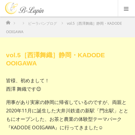
ホーム
ビーラパンブログ
vol.5［西澤舞織］静岡・KADODE
OOIGAWA
vol.5［西澤舞織］静岡・KADODE
OOIGAWA
皆様、初めまして！
西澤 舞織です😊
用事があり実家の静岡に帰省しているのですが、両親と
2020年11月に誕生した大井川鉄道の新駅「門出駅」とと
もにオープンした、お茶と農業の体験型テーマパーク
『KADODE OOIGAWA』に行ってきました☺️