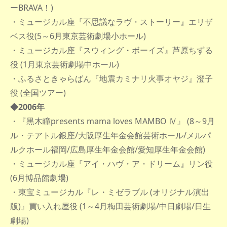
ーBRAVA！)
・ミュージカル座『不思議なラヴ・ストーリー』エリザ
ベス役(5～6月東京芸術劇場小ホール)
・ミュージカル座『スウィング・ボーイズ』芦原ちずる
役 (1月東京芸術劇場中ホール)
・ふるさときゃらばん『地震カミナリ火事オヤジ』澄子
役 (全国ツアー)
◆2006年
・『黒木瞳presents mama loves MAMBO Ⅳ』 (8～9月
ル・テアトル銀座/大阪厚生年金会館芸術ホール/メルパ
ルクホール福岡/広島厚生年金会館/愛知厚生年金会館)
・ミュージカル座『アイ・ハヴ・ア・ドリーム』リン役
(6月博品館劇場)
・東宝ミュージカル『レ・ミゼラブル (オリジナル演出
版)』買い入れ屋役 (1～4月梅田芸術劇場/中日劇場/日生
劇場)