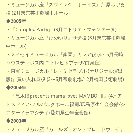
・ミュージカル座『スウィング・ボーイズ』芦原ちづる
役 (2月東京芸術劇場中ホール)
◆2005年
・『Complex Party』 (9月アトリエ・フォンテーヌ)
・ミュージカル座『ひめゆり』サチ役 (8月東京芸術劇場
中ホール)
・スイセイミュージカル『楽園』カレア役 (4～5月長崎
ハウステンボス内 ユトレヒトプラザ/前身座)
・東宝ミュージカル『レ・ミゼラブル (オリジナル演出
版)』買い入れ屋役 (3〜5月帝劇劇場/12月梅田芸術劇場)
◆2004年
・『黒木瞳presents mama loves MAMBO Ⅲ』(4月アー
トスフィア/メルパルクホール福岡/広島厚生年金会館/シ
アタードラマシティ/愛知厚生年金会館)
◆2003年
・ミュージカル座『ガールズ・オン・ブロードウェイ』