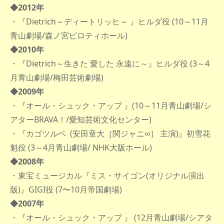
◆2012年
・『Dietrich～ディートリッヒ～ 』ヒルダ役 (10～11月
青山劇場/森ノ宮ピロティホール)
◆2010年
・『Dietrich～生きた 愛した 永遠に～』ヒルダ役 (3～4
月青山劇場/梅田芸術劇場)
◆2009年
・『オール・シュック・アップ 』(10～11月青山劇場/シ
アターBRAVA！/愛知芸術文化センター)
・『カゴツルベ (安田章大［関ジャニ∞］ 主演)』初雪花
魁役 (3～4月青山劇場/ NHK大阪ホール)
◆2008年
・東宝ミュージカル『ミス・サイゴン(オリジナル演出
版)』GIGI役 (7〜10月帝国劇場)
◆2007年
・『オール・シュック・アップ 』 (12月青山劇場/シアタ