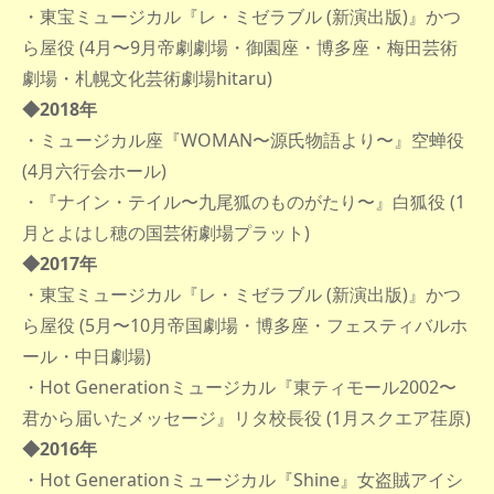
・東宝ミュージカル『レ・ミゼラブル (新演出版)』かつ
ら屋役 (4月〜9月帝劇劇場・御園座・博多座・梅田芸術
劇場・札幌文化芸術劇場hitaru)
◆2018年
・ミュージカル座『WOMAN〜源氏物語より〜』空蝉役
(4月六行会ホール)
・『ナイン・テイル〜九尾狐のものがたり〜』白狐役 (1
月とよはし穂の国芸術劇場プラット)
◆2017年
・東宝ミュージカル『レ・ミゼラブル (新演出版)』かつ
ら屋役 (5月〜10月帝国劇場・博多座・フェスティバルホ
ール・中日劇場)
・Hot Generationミュージカル『東ティモール2002〜
君から届いたメッセージ』リタ校長役 (1月スクエア荏原)
◆2016年
・Hot Generationミュージカル『Shine』女盗賊アイシ