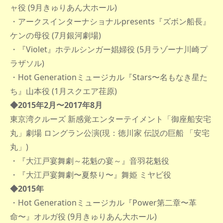
ャ役 (9月きゅりあん大ホール)
・アークスインターナショナルpresents『ズボン船長』
ケンの母役 (7月銀河劇場)
・『Violet』ホテルシンガー娼婦役 (5月ラゾーナ川崎プ
ラザソル)
・Hot Generationミュージカル『Stars〜名もなき星た
ち』山本役 (1月スクエア荏原)
◆2015年2月〜2017年8月
東京湾クルーズ 新感覚エンターテイメント「御座船安宅
丸」劇場 ロングラン公演(現：徳川家 伝説の巨船 「安宅
丸」)
・『大江戸宴舞劇～花魁の宴～』音羽花魁役
・『大江戸宴舞劇〜夏祭り〜』舞姫 ミヤビ役
◆2015年
・Hot Generationミュージカル『Power第二章〜革
命〜』オルガ役 (9月きゅりあん大ホール)